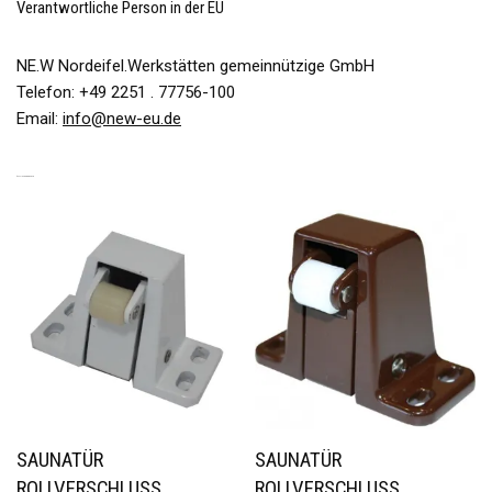
Verantwortliche Person in der EU
NE.W Nordeifel.Werkstätten gemeinnützige GmbH
Telefon: +49 2251 . 77756-100
Email:
info@new-eu.de
ÄHNLICHE PRODUKTE
SAUNATÜR
SAUNATÜR
ROLLVERSCHLUSS
ROLLVERSCHLUSS