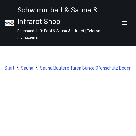
Schwimmbad & Sauna &
Zum
Infrarot Shop
Inhalt
springen
Fachhandel für Pool & Sauna & Infrarot | Telefon:
05309-99010
Start
\
Sauna
\
Sauna Bauteile Türen Bänke Ofenschutz Bodenr