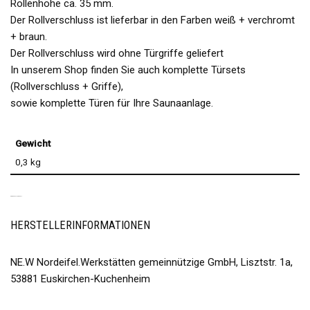
Rollenhöhe ca. 35 mm.
Der Rollverschluss ist lieferbar in den Farben weiß + verchromt
+ braun.
Der Rollverschluss wird ohne Türgriffe geliefert
In unserem Shop finden Sie auch komplette Türsets
(Rollverschluss + Griffe),
sowie komplette Türen für Ihre Saunaanlage.
Gewicht
0,3 kg
PRODUKTSICHERHEIT
HERSTELLERINFORMATIONEN
NE.W Nordeifel.Werkstätten gemeinnützige GmbH, Lisztstr. 1a,
53881 Euskirchen-Kuchenheim