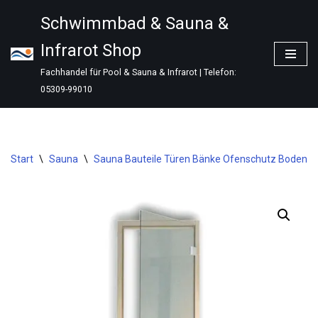
Schwimmbad & Sauna &
Zum
Infrarot Shop
Inhalt
springen
Fachhandel für Pool & Sauna & Infrarot | Telefon:
05309-99010
Start
\
Sauna
\
Sauna Bauteile Türen Bänke Ofenschutz Bodenr