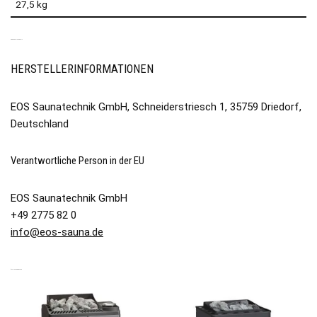
27,5 kg
PRODUKTSICHERHEIT
HERSTELLERINFORMATIONEN
EOS Saunatechnik GmbH, Schneiderstriesch 1, 35759 Driedorf,
Deutschland
Verantwortliche Person in der EU
EOS Saunatechnik GmbH
+49 2775 82 0
info@eos-sauna.de
ÄHNLICHE PRODUKTE