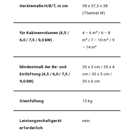
Gerätemaße H/B/T, in cm
58 x 37,5 x 38
(Thermat W)
für Kabinenvolumen (4,5 /
4 – 6 m³ / 6 – 8
6,0 / 7,5 / 9,0 kW)
m³ / 7 – 10 m³ / 9
– 14 m³
Mindestmaß der Be- und
35 x 3 cm / 35 x 4
Entlüftung (4,5 / 6,0 / 7,5 /
cm / 35 x 5 cm /
9,0 kW)
35 x 6 cm
Steinfüllung
15 kg
Leistungsschaltgerät
nein
erforderlich