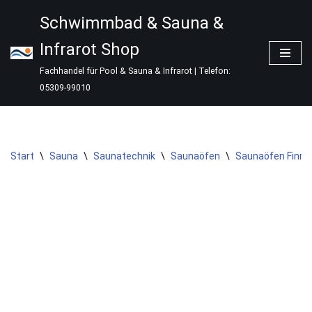
Schwimmbad & Sauna &
Zum
Infrarot Shop
Inhalt
springen
Fachhandel für Pool & Sauna & Infrarot | Telefon:
05309-99010
Start
\
Sauna
\
Saunatechnik
\
Saunaöfen
\
Saunaöfen Finni