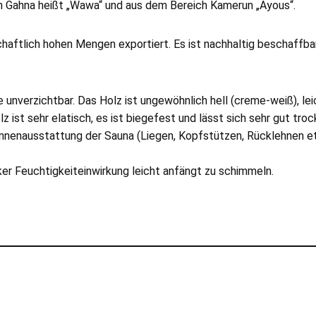
n Gahna heißt „Wawa“ und aus dem Bereich Kamerun „Ayous“.
chaftlich hohen Mengen exportiert. Es ist nachhaltig beschaffbar
unverzichtbar. Das Holz ist ungewöhnlich hell (creme-weiß), leic
t sehr elatisch, es ist biegefest und lässt sich sehr gut trock
Innenausstattung der Sauna (Liegen, Kopfstützen, Rücklehnen etc
ker Feuchtigkeiteinwirkung leicht anfängt zu schimmeln.