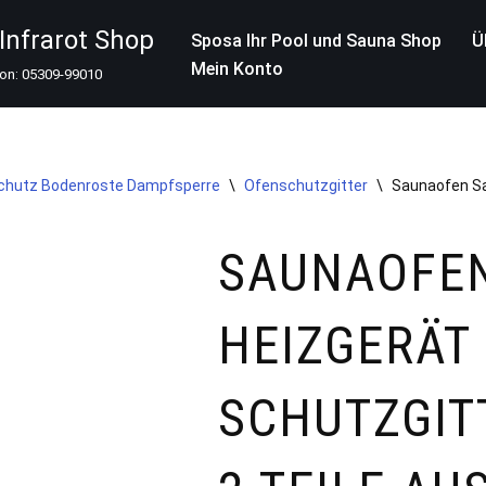
nfrarot Shop
Sposa Ihr Pool und Sauna Shop
Ü
Mein Konto
fon: 05309-99010
schutz Bodenroste Dampfsperre
\
Ofenschutzgitter
\
Saunaofen Sau
SAUNAOFE
HEIZGERÄT
SCHUTZGIT