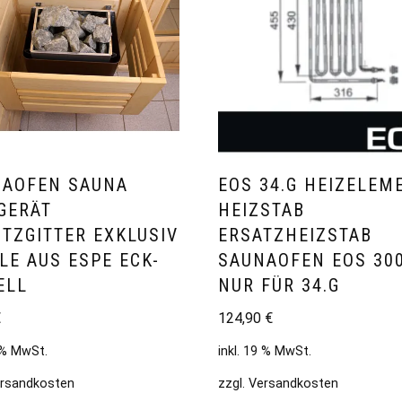
NAOFEN SAUNA
EOS 34.G HEIZELEM
GERÄT
HEIZSTAB
TZGITTER EXKLUSIV
ERSATZHEIZSTAB
ILE AUS ESPE ECK-
SAUNAOFEN EOS 30
ELL
NUR FÜR 34.G
€
124,90
€
9 % MwSt.
inkl. 19 % MwSt.
rsandkosten
zzgl.
Versandkosten