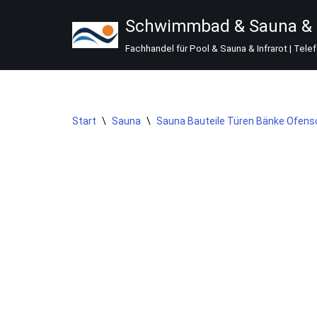
Schwimmbad & Sauna & I
Zum
Fachhandel für Pool & Sauna & Infrarot | Tele
Inhalt
springen
Start
\
Sauna
\
Sauna Bauteile Türen Bänke Ofen