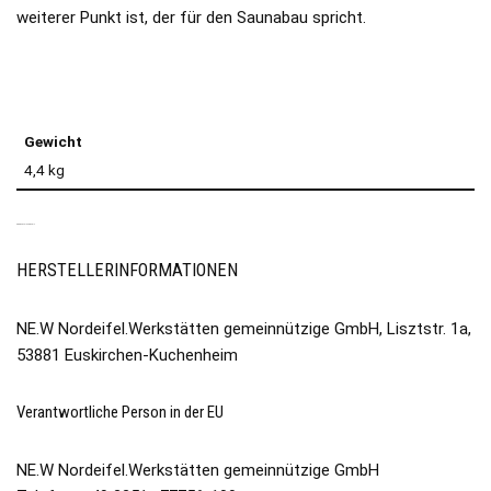
weiterer Punkt ist, der für den Saunabau spricht.
Gewicht
4,4 kg
PRODUKTSICHERHEIT
HERSTELLERINFORMATIONEN
NE.W Nordeifel.Werkstätten gemeinnützige GmbH, Lisztstr. 1a,
53881 Euskirchen-Kuchenheim
Verantwortliche Person in der EU
NE.W Nordeifel.Werkstätten gemeinnützige GmbH