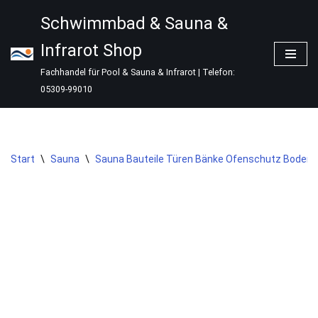
Schwimmbad & Sauna &
Zum
Infrarot Shop
Inhalt
springen
Fachhandel für Pool & Sauna & Infrarot | Telefon:
05309-99010
Start
\
Sauna
\
Sauna Bauteile Türen Bänke Ofenschutz Boden