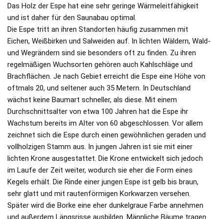
Das Holz der Espe hat eine sehr geringe Wärmeleitfähigkeit
und ist daher für den Saunabau optimal.
Die Espe tritt an ihren Standorten häufig zusammen mit
Eichen, Weißbirken und Salweiden auf. In lichten Wäldern, Wald-
und Wegrändern sind sie besonders oft zu finden. Zu ihren
regelmäßigen Wuchsorten gehören auch Kahlschläge und
Brachflächen. Je nach Gebiet erreicht die Espe eine Höhe von
oftmals 20, und seltener auch 35 Metern. In Deutschland
wächst keine Baumart schneller, als diese. Mit einem
Durchschnittsalter von etwa 100 Jahren hat die Espe ihr
Wachstum bereits im Alter von 60 abgeschlossen. Vor allem
zeichnet sich die Espe durch einen gewöhnlichen geraden und
vollholzigen Stamm aus. In jungen Jahren ist sie mit einer
lichten Krone ausgestattet. Die Krone entwickelt sich jedoch
im Laufe der Zeit weiter, wodurch sie eher die Form eines
Kegels erhält. Die Rinde einer jungen Espe ist gelb bis braun,
sehr glatt und mit rautenförmigen Korkwarzen versehen.
Später wird die Borke eine eher dunkelgraue Farbe annehmen
und außerdem Längsrisse ausbilden. Männliche Bäume tragen