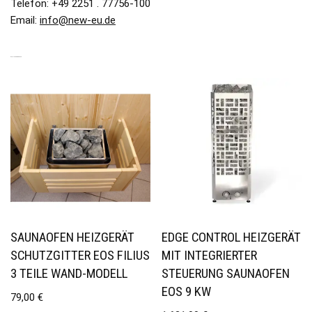
Telefon: +49 2251 . 77756-100
Email:
info@new-eu.de
ÄHNLICHE PRODUKTE
SAUNAOFEN HEIZGERÄT
EDGE CONTROL HEIZGERÄT
SCHUTZGITTER EOS FILIUS
MIT INTEGRIERTER
3 TEILE WAND-MODELL
STEUERUNG SAUNAOFEN
EOS 9 KW
79,00
€