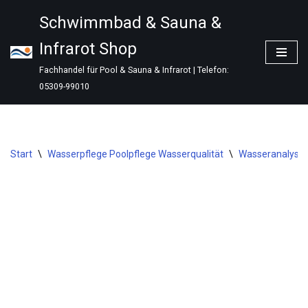
Schwimmbad & Sauna &
Zum
Infrarot Shop
Inhalt
springen
Fachhandel für Pool & Sauna & Infrarot | Telefon:
05309-99010
Start
\
Wasserpflege Poolpflege Wasserqualität
\
Wasseranalyse 