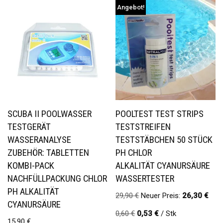
Angebot!
SCUBA II POOLWASSER
POOLTEST TEST STRIPS
TESTGERÄT
TESTSTREIFEN
WASSERANALYSE
TESTSTÄBCHEN 50 STÜCK
ZUBEHÖR: TABLETTEN
PH CHLOR
KOMBI-PACK
ALKALITÄT CYANURSÄURE
NACHFÜLLPACKUNG CHLOR
WASSERTESTER
PH ALKALITÄT
29,90
€
Neuer Preis:
26,30
€
CYANURSÄURE
0,60
€
0,53
€
/
Stk
15,90
€