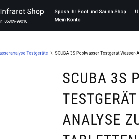
nfrarot Shop
Sposa Ihr Pool und Sauna Shop
Ü
Mein Konto
on: 05309-99010
asseranalyse Testgeräte
\
SCUBA 3S Poolwasser Testgerät Wasser-A
SCUBA 3S 
TESTGERÄT
ANALYSE Z