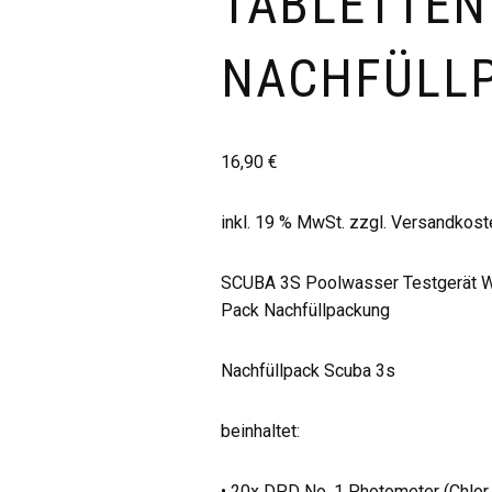
TABLETTEN
NACHFÜLL
16,90
€
inkl. 19 % MwSt.
zzgl.
Versandkost
SCUBA 3S Poolwasser Testgerät W
Pack Nachfüllpackung
Nachfüllpack Scuba 3s
beinhaltet:
• 20x DPD No. 1 Photometer (Chlor 