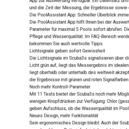
App zur Auswertung verfügbar. Ein Datensatz u
und die Zeit der Messung, die Ergebnisse sowie d
Die PoolAssistant App: Schneller Überblick immer
Die PoolAssistant App hilft Ihnen bei der Auswe
Parameter für maximal 5 Pools sofort abrufen. D
Pflege und Wasserqualität. Im FAQ-Bereich werde
bekommen Sie auch wertvolle Tipps.
Lichtsignale geben sofort Gewissheit
Die Lichtsignale im Scuba3s signalisieren über d
Licht grün auf, liegt das Messergebnis im ideal
liegt oberhalb oder unterhalb des weltweit akz
die Ergebnisse mit grünen und roten Signalfarben
Noch mehr Kontroll-Parameter
Mit 11 Tests bietet der Scuba3s noch mehr Möglic
wenigen Knopfdrücken zur Verfügung: Chlor (gesam
geben Aufschluss, ob die Wasserqualität im Pool 
Neues Design, mehr Funktionalität
Sein ergonomisches Design bleibt: Auch der Scuba