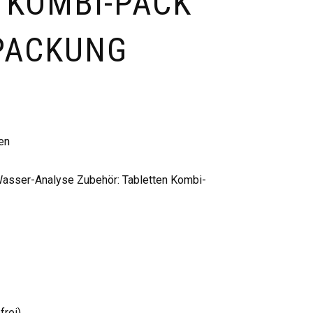
 KOMBI-PACK
PACKUNG
en
asser-Analyse Zubehör: Tabletten Kombi-
frei)