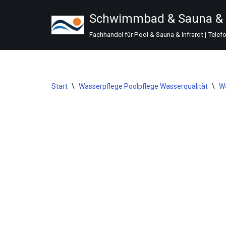
Schwimmbad & Sauna & I
Zum
Fachhandel für Pool & Sauna & Infrarot | Telef
Inhalt
springen
Start
\
Wasserpflege Poolpflege Wasserqualität
\
W