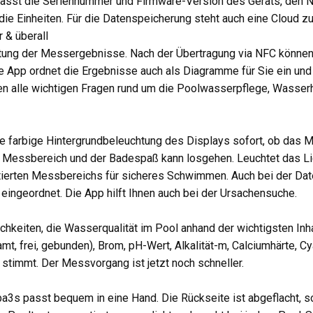
mfasst die Seriennummer und Firmware-Version des Geräts, den
ie Einheiten. Für die Datenspeicherung steht auch eine Cloud zu
 & überall
rtung der Messergebnisse. Nach der Übertragung via NFC können 
ie App ordnet die Ergebnisse auch als Diagramme für Sie ein un
n alle wichtigen Fragen rund um die Poolwasserpflege, Wasserh
ie farbige Hintergrundbeleuchtung des Displays sofort, ob das 
en Messbereich und der Badespaß kann losgehen. Leuchtet das Li
eptierten Messbereichs für sicheres Schwimmen. Auch bei der D
 eingeordnet. Die App hilft Ihnen auch bei der Ursachensuche.
hkeiten, die Wasserqualität im Pool anhand der wichtigsten Inhal
t, frei, gebunden), Brom, pH-Wert, Alkalität-m, Calciumhärte, C
stimmt. Der Messvorgang ist jetzt noch schneller.
3s passt bequem in eine Hand. Die Rückseite ist abgeflacht, so