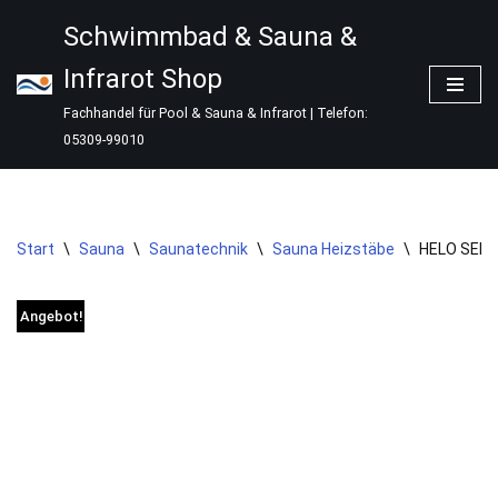
Schwimmbad & Sauna &
Zum
Infrarot Shop
Inhalt
springen
Fachhandel für Pool & Sauna & Infrarot | Telefon:
05309-99010
Start
\
Sauna
\
Saunatechnik
\
Sauna Heizstäbe
\
HELO SEPC
Angebot!