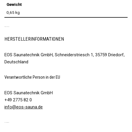
Gewicht
0,65 kg
PRODUKTSICHERHEIT
HERSTELLERINFORMATIONEN
EOS Saunatechnik GmbH, Schneiderstriesch 1, 35759 Driedorf,
Deutschland
Verantwortliche Person in der EU
EOS Saunatechnik GmbH
+49 2775 82 0
info@eos-sauna.de
ÄHNLICHE PRODUKTE