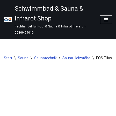
Schwimmbad & Sauna &
Zum
Infrarot Shop
Inhalt
springen
Fachhandel für Pool & Sauna & Infrarot | Telefon:
05309-99010
Start
\
Sauna
\
Saunatechnik
\
Sauna Heizstäbe
\
EOS Filius 