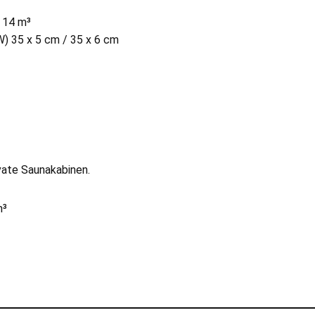
– 14 m³
W) 35 x 5 cm / 35 x 6 cm
ivate Saunakabinen.
m³