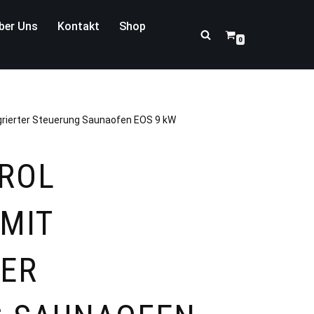
ber Uns
Kontakt
Shop
0
egrierter Steuerung Saunaofen EOS 9 kW
ROL
 MIT
TER