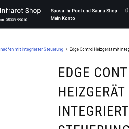
nfrarot Shop
Sposa Ihr Pool und Sauna Shop
Ü
Mein Konto
fon: 05309-99010
naöfen mit integrierter Steuerung
\
Edge Control Heizgerät mit int
EDGE CONT
HEIZGERÄT
INTEGRIER