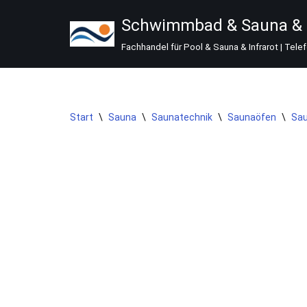
Schwimmbad & Sauna & I
Zum
Fachhandel für Pool & Sauna & Infrarot | Tele
Inhalt
springen
Start
\
Sauna
\
Saunatechnik
\
Saunaöfen
\
Sau