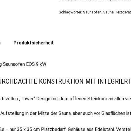
Schlagwörter:
Saunaofen
,
Sauna Heizgerä
n
Produktsicherheit
ung Saunaofen EOS 9 kW
URCHDACHTE KONSTRUKTION MIT INTEGRIER
lvollen „Tower“ Design mit dem offenen Steinkorb an allen vier
ufstellung in der Mitte der Sauna, aber auch vor Glasflächen ist 
e – nur 35 x 35 cm Platzbedarf. Gehäuse aus Edelstahl. Verstel