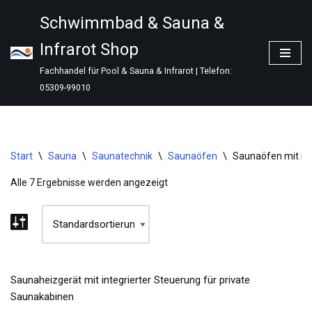
Schwimmbad & Sauna &
Zum
Infrarot Shop
Inhalt
springen
Fachhandel für Pool & Sauna & Infrarot | Telefon:
05309-99010
Start
\
Sauna
\
Saunatechnik
\
Saunaöfen
\
Saunaöfen mit int
Alle 7 Ergebnisse werden angezeigt
Saunaheizgerät mit integrierter Steuerung für private
Saunakabinen