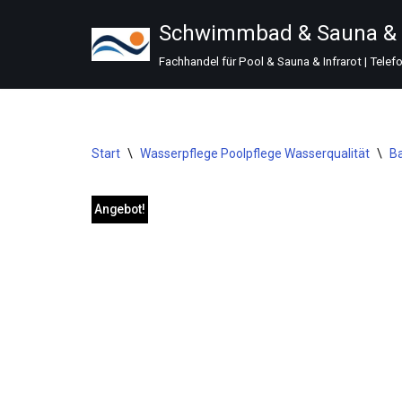
Schwimmbad & Sauna & I
Zum
Fachhandel für Pool & Sauna & Infrarot | Telef
Inhalt
springen
Start
\
Wasserpflege Poolpflege Wasserqualität
\
Ba
Angebot!