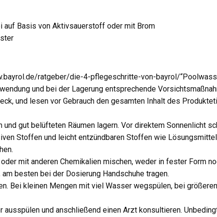
i auf Basis von Aktivsauerstoff oder mit Brom
ster
bayrol.de/ratgeber/die-4-pflegeschritte-von-bayrol/“Poolwasse
Anwendung und bei der Lagerung entsprechende Vorsichtsmaßnah
ck, und lesen vor Gebrauch den gesamten Inhalt des Produktetik
n und gut belüfteten Räumen lagern. Vor direktem Sonnenlicht sc
iven Stoffen und leicht entzündbaren Stoffen wie Lösungsmitteln
hen.
oder mit anderen Chemikalien mischen, weder in fester Form noc
, am besten bei der Dosierung Handschuhe tragen.
n. Bei kleinen Mengen mit viel Wasser wegspülen, bei größe
r ausspülen und anschließend einen Arzt konsultieren. Unbeding