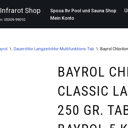
nfrarot Shop
Sposa Ihr Pool und Sauna Shop
Ü
Mein Konto
on: 05309-99010
yrol
\
Dauerchlor Langzeitchlor Multifunktions-Tab
\
Bayrol Chlorilo
BAYROL CH
CLASSIC L
250 GR. TA