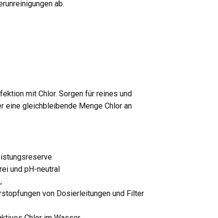
erunreinigungen ab.
ektion mit Chlor. Sorgen für reines und
r eine gleichbleibende Menge Chlor an
eistungsreserve
rei und pH-neutral
,
rstopfungen von Dosierleitungen und Filter
 aktives Chlor im Wasser