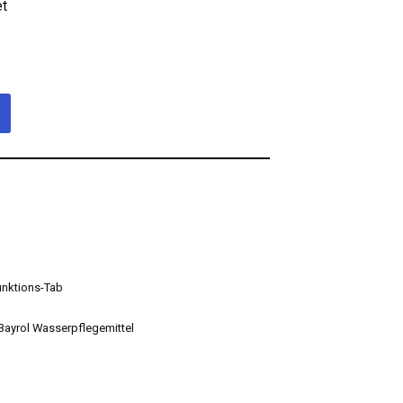
et
unktions-Tab
Bayrol Wasserpflegemittel