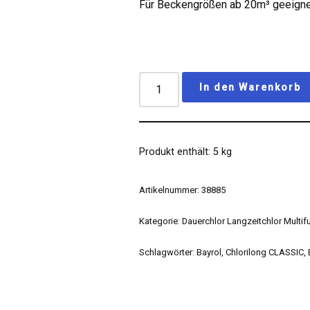
Für Beckengrößen ab 20m³ geeign
In den Warenkorb
Produkt enthält: 5
kg
Artikelnummer:
38885
Kategorie:
Dauerchlor Langzeitchlor Multif
Schlagwörter:
Bayrol
,
Chlorilong CLASSIC
,