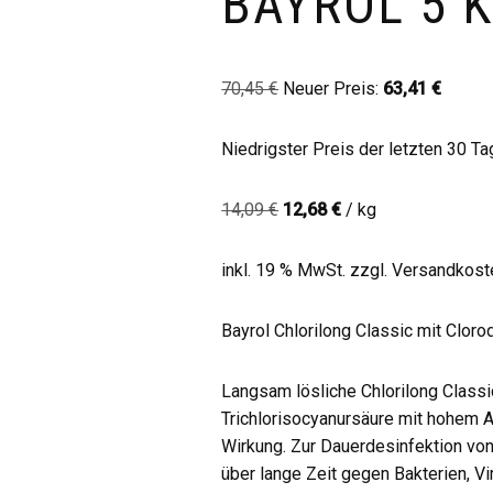
BAYROL 5 
70,45
€
Neuer Preis:
63,41
€
Niedrigster Preis der letzten 30 T
14,09
€
12,68
€
/
kg
inkl. 19 % MwSt.
zzgl.
Versandkost
Bayrol Chlorilong Classic mit Cloro
Langsam lösliche Chlorilong Classi
Trichlorisocyanursäure mit hohem Ak
Wirkung. Zur Dauerdesinfektion v
über lange Zeit gegen Bakterien, 