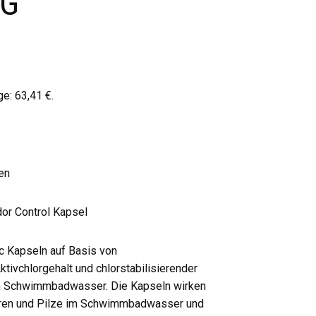
KG
age:
63,41
€
.
en
dor Control Kapsel
c Kapseln auf Basis von
tivchlorgehalt und chlorstabilisierender
on Schwimmbadwasser. Die Kapseln wirken
Viren und Pilze im Schwimmbadwasser und