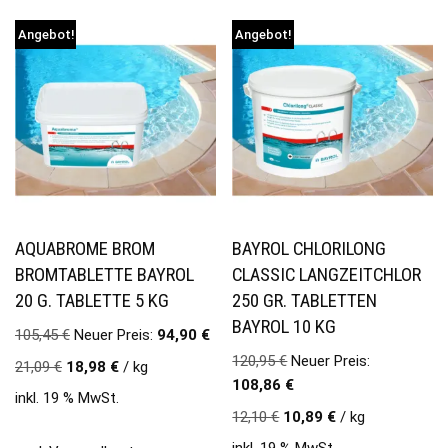
Angebot!
Angebot!
AQUABROME BROM
BAYROL CHLORILONG
BROMTABLETTE BAYROL
CLASSIC LANGZEITCHLOR
20 G. TABLETTE 5 KG
250 GR. TABLETTEN
BAYROL 10 KG
105,45
€
Neuer Preis:
94,90
€
120,95
€
Neuer Preis:
21,09
€
18,98
€
/
kg
108,86
€
inkl. 19 % MwSt.
12,10
€
10,89
€
/
kg