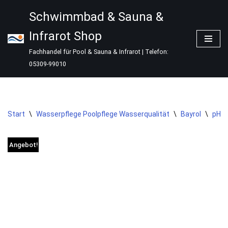
Schwimmbad & Sauna &
Zum
Infrarot Shop
Inhalt
springen
Fachhandel für Pool & Sauna & Infrarot | Telefon:
05309-99010
Start
\
Wasserpflege Poolpflege Wasserqualität
\
Bayrol
\
pH-W
Angebot!