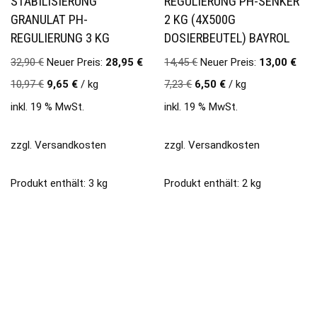
STABILISIERUNG
REGULIERUNG PH-SENKER
GRANULAT PH-
2 KG (4X500G
REGULIERUNG 3 KG
DOSIERBEUTEL) BAYROL
32,90
€
Neuer Preis:
28,95
€
14,45
€
Neuer Preis:
13,00
€
10,97
€
9,65
€
/
kg
7,23
€
6,50
€
/
kg
inkl. 19 % MwSt.
inkl. 19 % MwSt.
zzgl.
Versandkosten
zzgl.
Versandkosten
Produkt enthält: 3
kg
Produkt enthält: 2
kg