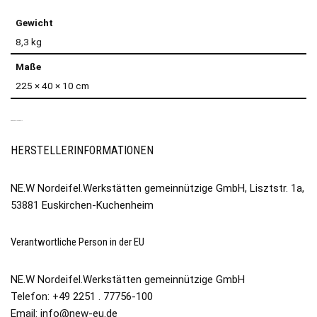
Gewicht
8,3 kg
Maße
225 × 40 × 10 cm
PRODUKTSICHERHEIT
HERSTELLERINFORMATIONEN
NE.W Nordeifel.Werkstätten gemeinnützige GmbH, Lisztstr. 1a,
53881 Euskirchen-Kuchenheim
Verantwortliche Person in der EU
NE.W Nordeifel.Werkstätten gemeinnützige GmbH
Telefon: +49 2251 . 77756-100
Email:
info@new-eu.de