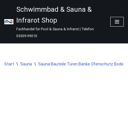
Schwimmbad & Sauna &
Zum
Infrarot Shop
Inhalt
springen
Fachhandel für Pool & Sauna & Infrarot | Telefon:
05309-99010
Start
\
Sauna
\
Sauna Bauteile Türen Bänke Ofenschutz Boden