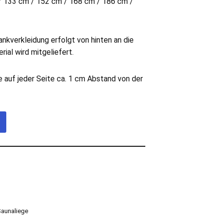
/ 133 cm / 152 cm / 168 cm / 186 cm /
kverkleidung erfolgt von hinten an die
ial wird mitgeliefert.
 auf jeder Seite ca. 1 cm Abstand von der
Saunaliege