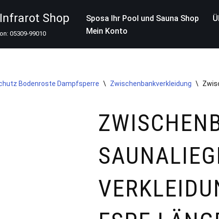
nfrarot Shop
Sposa Ihr Pool und Sauna Shop
Ü
Mein Konto
fon: 05309-99010
schutz Bodenroste Dampfsperre
\
Zwischenbankverkleidung
\
Zwis
ZWISCHEN
SAUNALIEG
VERKLEIDU