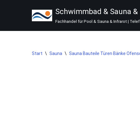
Schwimmbad & Sauna & I
Zum
Fachhandel für Pool & Sauna & Infrarot | Tele
Inhalt
springen
Start
\
Sauna
\
Sauna Bauteile Türen Bänke Ofen