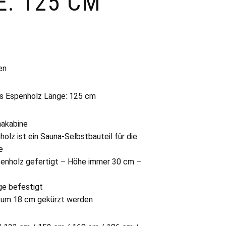
E: 125 CM
en
s Espenholz Länge: 125 cm
nakabine
olz ist ein Sauna-Selbstbauteil für die
e
penholz gefertigt – Höhe immer 30 cm –
ege befestigt
ll um 18 cm gekürzt werden