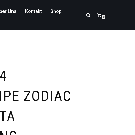
ber Uns
Kontakt
Shop
0
4
PE ZODIAC
RTA