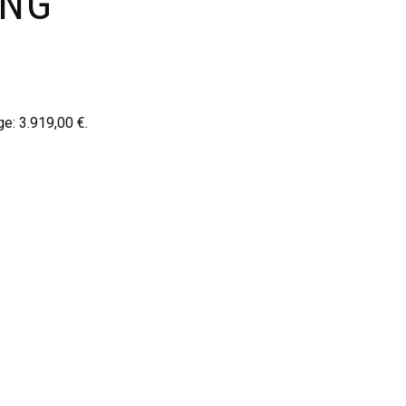
UNG
age:
3.919,00
€
.