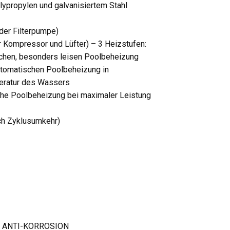
lypropylen und galvanisiertem Stahl
der Filterpumpe)
r Kompressor und Lüfter) – 3 Heizstufen:
chen, besonders leisen Poolbeheizung
automatischen Poolbeheizung in
peratur des Wassers
che Poolbeheizung bei maximaler Leistung
ch Zyklusumkehr)
 ANTI-KORROSION