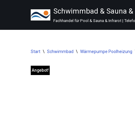
Schwimmbad & Sauna & I
Zum
Fachhandel für Pool & Sauna & Infrarot | Telef
Inhalt
springen
Start
\
Schwimmbad
\
Wärmepumpe Poolheizung
Angebot!