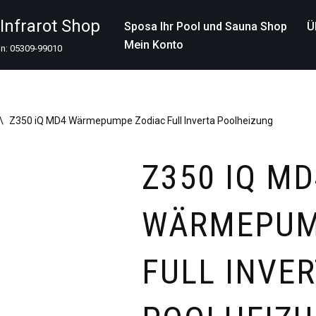
nfrarot Shop
Sposa Ihr Pool und Sauna Shop
Ü
Mein Konto
on: 05309-99010
\
Z350 iQ MD4 Wärmepumpe Zodiac Full Inverta Poolheizung
Z350 IQ MD
WÄRMEPUM
FULL INVE