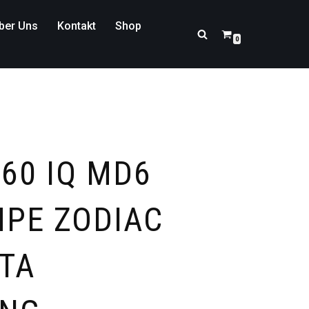
ber Uns
Kontakt
Shop
0
60 IQ MD6
PE ZODIAC
RTA