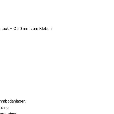
stück – Ø 50 mm zum Kleben
immbadanlagen,
 eine
lage einer