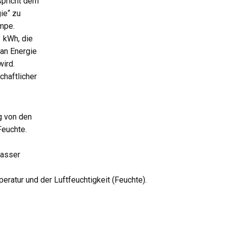
spricht dem
ie“ zu
mpe.
 kWh, die
an Energie
ird.
chaftlicher
g von den
Feuchte.
Wasser
eratur und der Luftfeuchtigkeit (Feuchte).