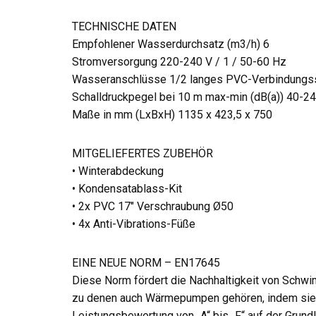
TECHNISCHE DATEN
Empfohlener Wasserdurchsatz (m3/h) 6
Stromversorgung 220-240 V / 1 / 50-60 Hz
Wasseranschlüsse 1/2 langes PVC-Verbindungs
Schalldruckpegel bei 10 m max-min (dB(a)) 40-24
Maße in mm (LxBxH) 1135 x 423,5 x 750
MITGELIEFERTES ZUBEHÖR
• Winterabdeckung
• Kondensatablass-Kit
• 2x PVC 17″ Verschraubung Ø50
• 4x Anti-Vibrations-Füße
EINE NEUE NORM – EN17645
Diese Norm fördert die Nachhaltigkeit von Schw
zu denen auch Wärmepumpen gehören, indem sie
Leistungsbewertung von „A“ bis „F“ auf der Grund