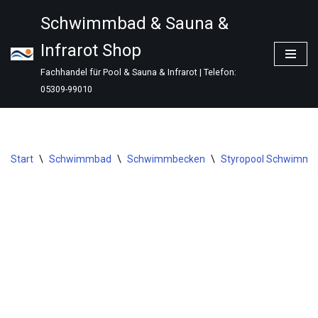
Schwimmbad & Sauna &
Zum
Infrarot Shop
Inhalt
springen
Fachhandel für Pool & Sauna & Infrarot | Telefon:
05309-99010
Start
\
Schwimmbad
\
Schwimmbecken
\
Styropool Schwimmbe