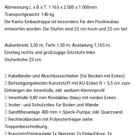
Abmessung L x B x T: 1.165 x 2.500 x 1.500mm
Transportgewicht: 140 kg
Die Kanto Einbautreppe ist besonders für den Poolneubau
entworfen worden. Die Stufen sind 25 cm hoch und 25 cm tief.
Außenbreite 2,50 m, Tiefe 1,50 m, Ausladung 1,165 m,
Einstieg rechts und großzügige Sitzstufe links.
Stufenhöhe 25 cm
 Kabelbinder und Abschlussschieber (für Becken mit Ecken)
 Befestigungsleisten Kunststoff mit KU-Ecken R = 5,5 cm zum
Einhängen der Innenhülle, inkl. weißem Klemmprofil
 Innenhülle 0,80 mm floridablau (blau) mit runden Ecken
 Isolier- und Schutzvlies für Boden und Wände
 Sandfilteranlage 400 mm + Speck-Pumpe, inkl. Quarzsand
 Rechteckbecken mit Polyestertreppe siehe
Treppenbeschreibung
 Kunststoffeinbauteile:1x Skimmer 2x Einlaufdüse, 2x