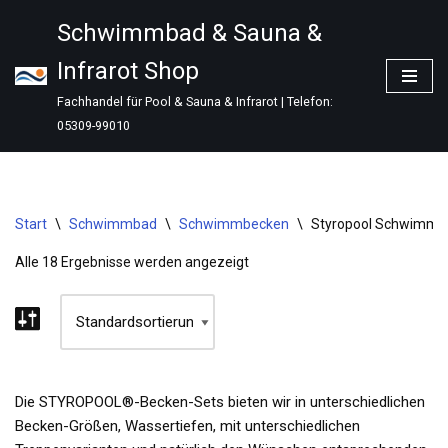
Schwimmbad & Sauna &
Zum
Infrarot Shop
Inhalt
springen
Fachhandel für Pool & Sauna & Infrarot | Telefon:
05309-99010
Start
\
Schwimmbad
\
Schwimmbecken
\
Styropool Schwimmbe
Alle 18 Ergebnisse werden angezeigt
Die STYROPOOL®-Becken-Sets bieten wir in unterschiedlichen
Becken-Größen, Wassertiefen, mit unterschiedlichen