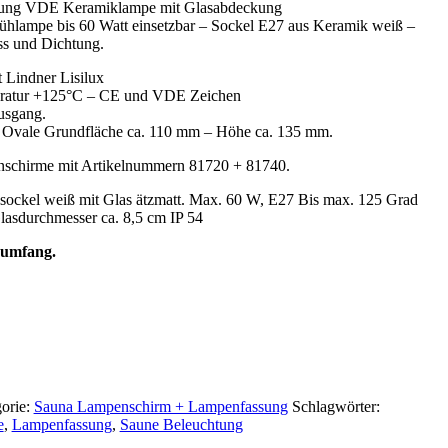
sung VDE Keramiklampe mit Glasabdeckung
lühlampe bis 60 Watt einsetzbar – Sockel E27 aus Keramik weiß –
ss und Dichtung.
Lindner Lisilux
peratur +125°C – CE und VDE Zeichen
usgang.
 Ovale Grundfläche ca. 110 mm – Höhe ca. 135 mm.
enschirme mit Artikelnummern 81720 + 81740.
ockel weiß mit Glas ätzmatt. Max. 60 W, E27 Bis max. 125 Grad
lasdurchmesser ca. 8,5 cm IP 54
erumfang.
orie:
Sauna Lampenschirm + Lampenfassung
Schlagwörter:
e
,
Lampenfassung
,
Saune Beleuchtung