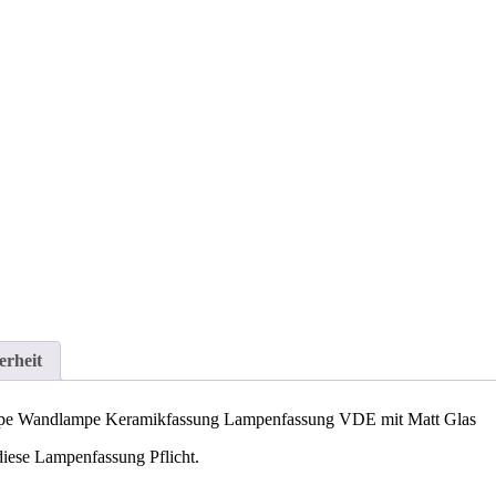
Keramikfassung
Lampenfassung
VDE
mit
Matt
Glas
Menge
erheit
pe Wandlampe Keramikfassung Lampenfassung VDE mit Matt Glas
diese Lampenfassung Pflicht.