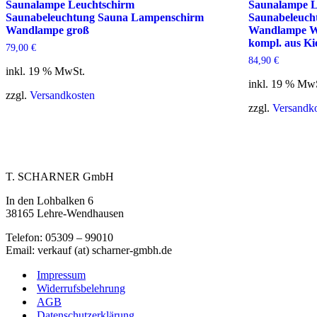
Saunalampe Leuchtschirm
Saunalampe L
Saunabeleuchtung Sauna Lampenschirm
Saunabeleuch
Wandlampe groß
Wandlampe W
kompl. aus Ki
79,00
€
84,90
€
inkl. 19 % MwSt.
inkl. 19 % Mw
zzgl.
Versandkosten
zzgl.
Versandk
T. SCHARNER GmbH
In den Lohbalken 6
38165 Lehre-Wendhausen
Telefon: 05309 – 99010
Email: verkauf (at) scharner-gmbh.de
Impressum
Widerrufsbelehrung
AGB
Datenschutzerklärung