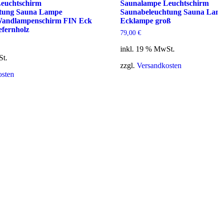
euchtschirm
Saunalampe Leuchtschirm
tung Sauna Lampe
Saunabeleuchtung Sauna La
andlampenschirm FIN Eck
Ecklampe groß
efernholz
79,00
€
inkl. 19 % MwSt.
St.
zzgl.
Versandkosten
osten