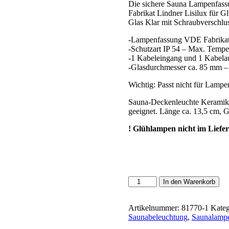
Die sichere Sauna Lampenfas
Fabrikat Lindner Lisilux für G
Glas Klar mit Schraubverschlu
-Lampenfassung VDE Fabrikat 
-Schutzart IP 54 – Max. Tem
-1 Kabeleingang und 1 Kabela
-Glasdurchmesser ca. 85 mm –
Wichtig: Passt nicht für Lamp
Sauna-Deckenleuchte Keramiks
geeignet. Länge ca. 13,5 cm, G
! Glühlampen nicht im Lief
Saunalampe
In den Warenkorb
Leuchtschirm
Saunabeleuchtung
Lampenschirm
Artikelnummer:
81770-1
Kateg
Ecklampe
Saunabeleuchtung
,
Saunalamp
Wandlampe