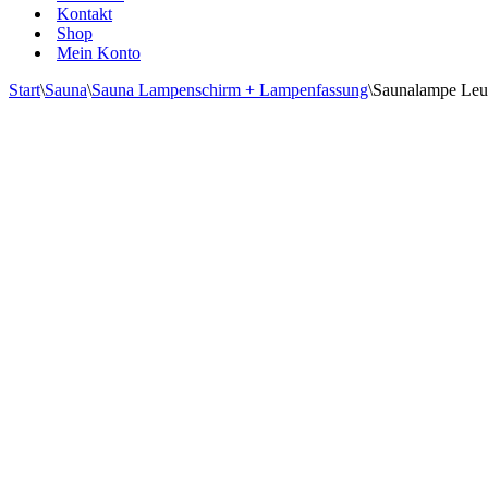
Kontakt
Shop
Mein Konto
Start
\
Sauna
\
Sauna Lampenschirm + Lampenfassung
\
Saunalampe Leu