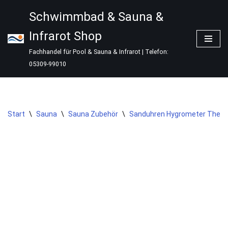
Schwimmbad & Sauna &
Zum
Infrarot Shop
Inhalt
springen
Fachhandel für Pool & Sauna & Infrarot | Telefon:
05309-99010
Start
\
Sauna
\
Sauna Zubehör
\
Sanduhren Hygrometer Ther