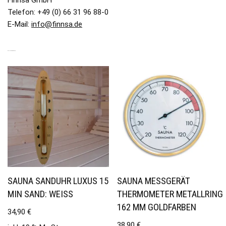
Telefon: +49 (0) 66 31 96 88-0
E-Mail:
info@finnsa.de
ÄHNLICHE PRODUKTE
SAUNA SANDUHR LUXUS 15
SAUNA MESSGERÄT
MIN SAND: WEISS
THERMOMETER METALLRING
162 MM GOLDFARBEN
34,90
€
38,90
€