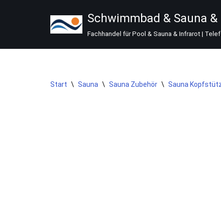
Schwimmbad & Sauna & I
Zum
Fachhandel für Pool & Sauna & Infrarot | Tele
Inhalt
springen
Start
\
Sauna
\
Sauna Zubehör
\
Sauna Kopfstütz