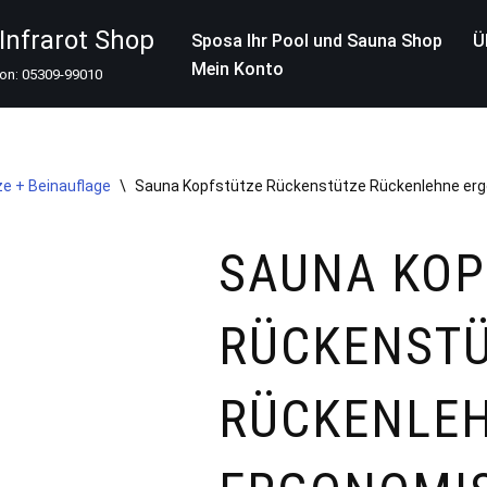
nfrarot Shop
Sposa Ihr Pool und Sauna Shop
Ü
Mein Konto
fon: 05309-99010
e + Beinauflage
\
Sauna Kopfstütze Rückenstütze Rückenlehne er
SAUNA KOP
RÜCKENST
RÜCKENLE