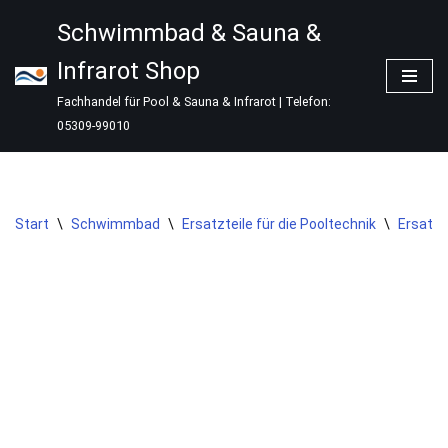
Schwimmbad & Sauna &
Zum
Infrarot Shop
Inhalt
springen
Fachhandel für Pool & Sauna & Infrarot | Telefon:
05309-99010
Start
\
Schwimmbad
\
Ersatzteile für die Pooltechnik
\
Ersatzt