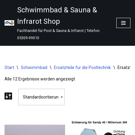
Schwimmbad & Sauna &
Zum
Infrarot Shop
Inhalt
springen
Fachhandel für Pool & Sauna & Infrarot | Telefon:
05309-99010
Start
\
Schwimmbad
\
Ersatzteile für die Pooltechnik
\
Ersatzte
Alle 12 Ergebnisse werden angezeigt