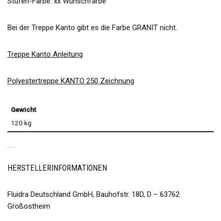
Stufen-Farbe: xx Wunschfarbe
Bei der Treppe Kanto gibt es die Farbe GRANIT nicht.
Treppe Kanto Anleitung
Polyestertreppe KANTO 250 Zeichnung
Gewicht
120 kg
PRODUKTSICHERHEIT
HERSTELLERINFORMATIONEN
Fluidra Deutschland GmbH, Bauhofstr. 18D, D – 63762
Großostheim