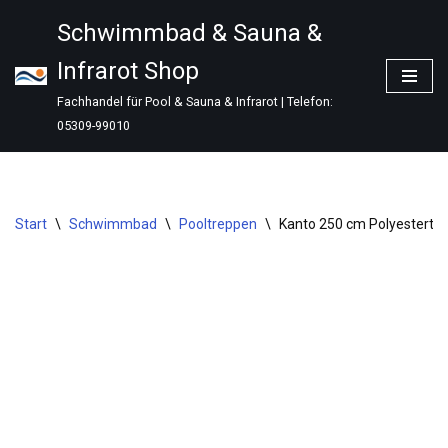
Schwimmbad & Sauna &
Zum
Infrarot Shop
Inhalt
springen
Fachhandel für Pool & Sauna & Infrarot | Telefon:
05309-99010
Start
\
Schwimmbad
\
Pooltreppen
\
Kanto 250 cm Polyestertre