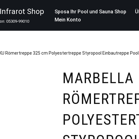
nfrarot Shop
Sposa Ihr Pool und Sauna Shop
Ü
Mein Konto
fon: 05309-99010
KU Römertreppe 325 cm Polyestertreppe Styropool Einbautreppe Pool
MARBELLA 
RÖMERTREP
POLYESTER