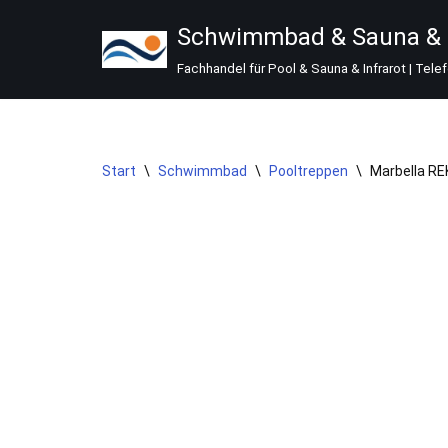
Schwimmbad & Sauna & I
Zum
Fachhandel für Pool & Sauna & Infrarot | Tele
Inhalt
springen
Start
\
Schwimmbad
\
Pooltreppen
\
Marbella RE