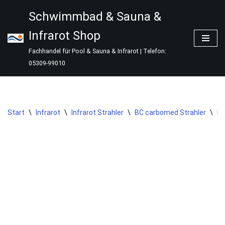
Schwimmbad & Sauna &
Zum
Infrarot Shop
Inhalt
springen
Fachhandel für Pool & Sauna & Infrarot | Telefon:
05309-99010
Start
\
Infrarot
\
Infrarot Strahler
\
BC carbomed Strahler
\
In