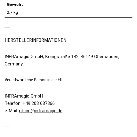
Gewicht
2,7 kg
PRODUKTSICHERHEIT
HERSTELLERINFORMATIONEN
INFRAmagic GmbH, Königstraße 142, 46149 Oberhausen,
Germany
Verantwortliche Person in der EU
INFRAmagic GmbH
Telefon: +49 208 687366
e-Mail:
office@inframagic.de
ÄHNLICHE PRODUKTE