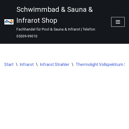
Schwimmbad & Sauna &
Zum
Infrarot Shop
Inhalt
springen
Fachhandel für Pool & Sauna & Infrarot | Telefon:
05309-99010
Start
\
Infrarot
\
Infrarot Strahler
\
Thermolight Vollspektrum St