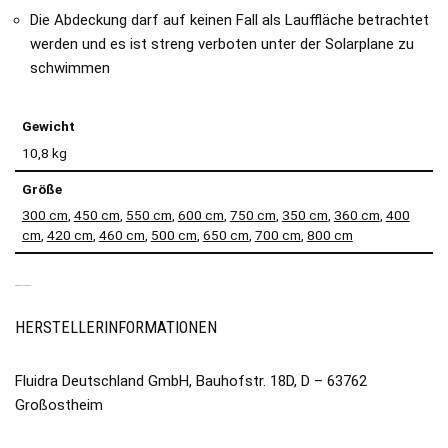
Die Abdeckung darf auf keinen Fall als Lauffläche betrachtet
werden und es ist streng verboten unter der Solarplane zu
schwimmen
Gewicht
10,8 kg
Größe
300 cm
,
450 cm
,
550 cm
,
600 cm
,
750 cm
,
350 cm
,
360 cm
,
400
cm
,
420 cm
,
460 cm
,
500 cm
,
650 cm
,
700 cm
,
800 cm
PRODUKTSICHERHEIT
HERSTELLERINFORMATIONEN
Fluidra Deutschland GmbH, Bauhofstr. 18D, D – 63762
Großostheim