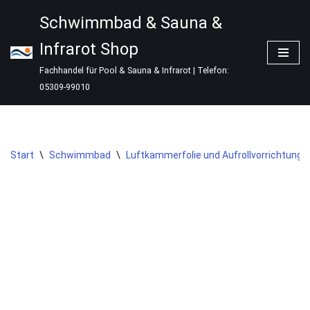
Schwimmbad & Sauna &
Zum
Infrarot Shop
Inhalt
springen
Fachhandel für Pool & Sauna & Infrarot | Telefon:
05309-99010
Start
\
Schwimmbad
\
Luftkammerfolie und Aufrollvorrichtung