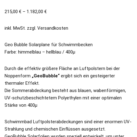
215,00
€
–
1.182,00
€
inkl. MwSt.
zzgl.
Versandkosten
Geo Bubble Solarplane für Schwimmbecken
Farbe: himmelblau – hellblau / 400µ
Durch die effektiv größere Fläche an Luftpolstern bei der
Noppenform
„GeoBubble“
ergibt sich ein gesteigerter
thermaler Effekt.
Die Sommerabdeckung besteht aus blauen, wabenförmigen,
UV-schutzbeschichtetem Polyethylen mit einer optimalen
Stärke von 400µ
Schwimmbad Luftpolsterabdeckungen sind einer enormen UV-
Strahlung und chemischen Einflüssen ausgesetzt.
GeoBubble Solarfolien wurden speziell entwickelt, um unter