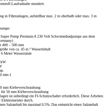
ststoff-Laufradnabe montiert.
n Filteranlagen, aufstellbar max. 2 m oberhalb oder max. 3 m
rpumpe:
k Super Pump Premium 8 230 Volt Schwimmbadpumpe aus dem
Germany)
ter 400 – 500 mm
lgröße von ca. 45 m ³ Wasserinhalt
ei 6 Meter Wassersäule
8 kW
kW
mp.
0 min-1
 50 mm Klebeverschraubung
g für 50 mm Klebeverschraubung
lagen ist unbedingt ein FI-Schutzschalter erforderlich. Diese Arbeiten
r Elektromeister durch.
nen Salzgehalt bis maximal 0,5%. Das entspricht einen Salzgehalt