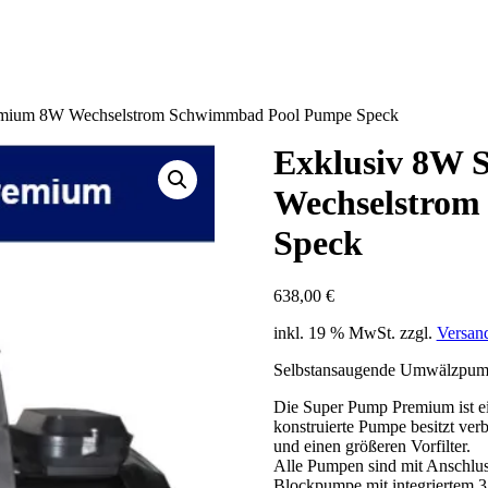
emium 8W Wechselstrom Schwimmbad Pool Pumpe Speck
Exklusiv 8W
Wechselstro
Speck
638,00
€
inkl. 19 % MwSt.
zzgl.
Versan
Selbstansaugende Umwälzpum
Die Super Pump Premium ist e
konstruierte Pumpe besitzt ver
und einen größeren Vorfilter.
Alle Pumpen sind mit Anschlus
Blockpumpe mit integriertem 3