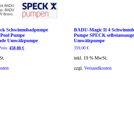
peck Schwimmbadpumpe
BADU-Magic II 4 Schwimmb
 Pool Pumpe
Pumpe SPECK selbstansaug
ende Umwälzpumpe
Umwälzpumpe
glicher
Aktueller
reis:
458,00
€
359,00
€
Preis
ist:
St.
inkl. 19 % MwSt.
 €
458,00 €.
osten
zzgl.
Versandkosten