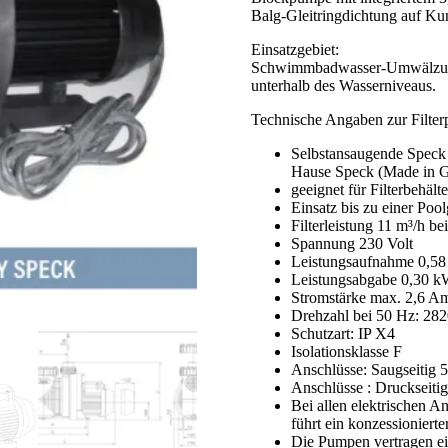
Balg-Gleitringdichtung auf Kun
Einsatzgebiet:
Schwimmbadwasser-Umwälzung i
unterhalb des Wasserniveaus.
Technische Angaben zur Filte
Selbstansaugende Spec
Hause Speck (Made in 
geeignet für Filterbehäl
Einsatz bis zu einer Poo
Filterleistung 11 m³/h b
Spannung 230 Volt
Leistungsaufnahme 0,5
Leistungsabgabe 0,30 
Stromstärke max. 2,6 A
Drehzahl bei 50 Hz: 282
Schutzart: IP X4
Isolationsklasse F
Anschlüsse: Saugseitig
Anschlüsse : Druckseiti
Bei allen elektrischen An
führt ein konzessionierte
Die Pumpen vertragen ei