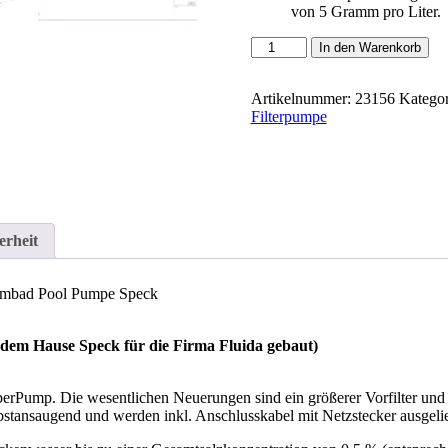
von 5 Gramm pro Liter.
Exklusiv
In den Warenkorb
8W
Speck
Superpump
Artikelnummer:
23156
Kategor
Premium
Filterpumpe
8W
Wechselstrom
Schwimmbad
Pool
Pumpe
Speck
erheit
Menge
mbad Pool Pumpe Speck
em Hause Speck für die Firma Fluida gebaut)
perPump. Die wesentlichen Neuerungen sind ein größerer Vorfilter und
bstansaugend und werden inkl. Anschlusskabel mit Netzstecker ausgelie