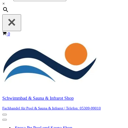
×
Warenkorb
0
Schwimmbad & Sauna & Infrarot Shop
Fachhandel für Pool & Sauna & Infrarot | Telefon: 05309-99010
Navigationsmenü
Navigationsmenü
Sposa Ihr Pool und Sauna Shop