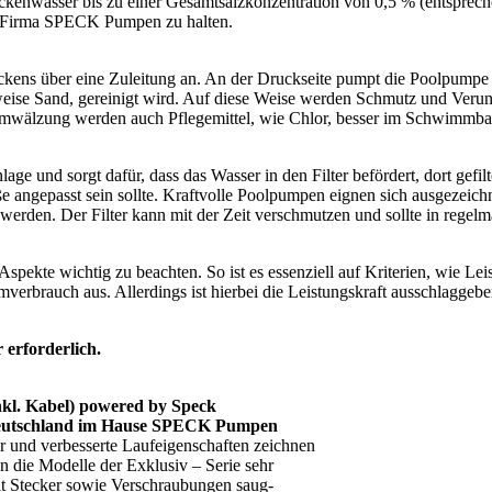
nwasser bis zu einer Gesamtsalzkonzentration von 0,5 % (entsprechen
er Firma SPECK Pumpen zu halten.
ns über eine Zuleitung an. An der Druckseite pumpt die Poolpumpe da
sweise Sand, gereinigt wird. Auf diese Weise werden Schmutz und Verunr
umwälzung werden auch Pflegemittel, wie Chlor, besser im Schwimmbad 
ge und sorgt dafür, dass das Wasser in den Filter befördert, dort gefil
ße angepasst sein sollte. Kraftvolle Poolpumpen eignen sich ausgezei
werden. Der Filter kann mit der Zeit verschmutzen und sollte in regel
spekte wichtig zu beachten. So ist es essenziell auf Kriterien, wie L
verbrauch aus. Allerdings ist hierbei die Leistungskraft ausschlaggebe
 erforderlich.
kl. Kabel) powered by Speck
a Deutschland im Hause SPECK Pumpen
r und verbesserte Laufeigenschaften zeichnen
 die Modelle der Exklusiv – Serie sehr
mit Stecker sowie Verschraubungen saug-