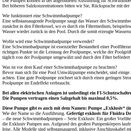
Die Pumpen können in der abgebildeten Ausführung für Schwimmbecke
Bei höheren Salzkonzentrationen bitten wir Sie, Rücksprache mit d
Wie funktioniert eine Schwimmbadpumpe?
Eine selbstansaugende Poolpumpe saugt das Wasser des Schwimmbecke
zunächst in den Filterkessel, wo es durch ein Filtermedium, beispiel
Wasser wieder zurück in den Pool. Durch die somit erzeugte Wasser
Wofür wird eine Schwimmbadpumpe verwendet?
Eine Schwimmbadpumpe ist essenzieller Bestandteil einer Poolfilteranla
richtigen Punkte ist die Leistung der Poolpumpe, welche der Poolgrö
täglich von der Poolpumpe umgewälzt und durch den Filter befördert 
Was ist vor dem Kauf einer Schwimmbadpumpe zu beachten?
Bevor man sich für eine Pool Umwälzpumpe entscheidet, sind einige A
achten. Eine gute Poolpumpe zeichnet sich durch einen geringen Strom
Poolpumpe im Endeffekt verbraucht.
Bei allen elektrischen Anlagen ist unbedingt ein FI-Schutzschalter
Die Pumpen vertragen einen Salzgehalt bis maximal 0,5%.
Diese Pumpe gibt es auch mit dem Namen: Pumpe „Exklusiv“ (in
Wie der Name so die Ausführung.
Gefertigt exklusiv für Fluidr
– die neue Schwimmbadpumpen – Serie Exklusiv. Ein großer Vorfilte
die Exklusiv Pumpen aus. Aufgrund des großen Pumpenkörpers laufen
leise. Alle Modelle sind selbstansaugend, inklusive Anschlusskabel 