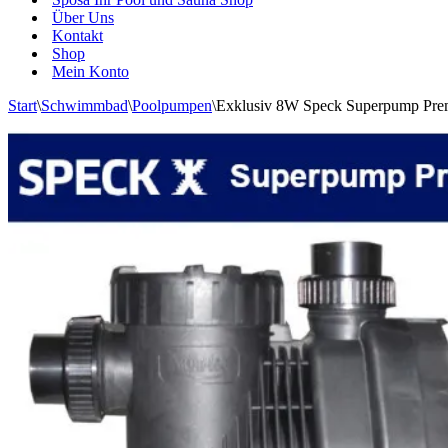
Über Uns
Kontakt
Shop
Mein Konto
Start
\
Schwimmbad
\
Poolpumpen
\
Exklusiv 8W Speck Superpump Pr