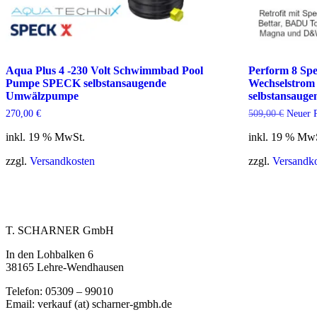
Aqua Plus 4 -230 Volt Schwimmbad Pool
Perform 8 S
Pumpe SPECK selbstansaugende
Wechselstrom
Umwälzpumpe
selbstansaug
Ursprün
270,00
€
509,00
€
Neuer P
Preis
war:
inkl. 19 % MwSt.
inkl. 19 % Mw
509,00
zzgl.
Versandkosten
zzgl.
Versandk
T. SCHARNER GmbH
In den Lohbalken 6
38165 Lehre-Wendhausen
Telefon: 05309 – 99010
Email: verkauf (at) scharner-gmbh.de