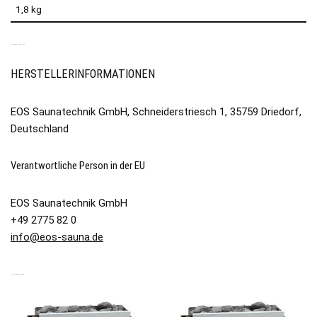
1,8 kg
PRODUKTSICHERHEIT
HERSTELLERINFORMATIONEN
EOS Saunatechnik GmbH, Schneiderstriesch 1, 35759 Driedorf,
Deutschland
Verantwortliche Person in der EU
EOS Saunatechnik GmbH
+49 2775 82 0
info@eos-sauna.de
ÄHNLICHE PRODUKTE