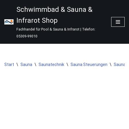
Schwimmbad & Sauna &
Zum
Infrarot Shop
Inhalt
springen
Fachhandel für Pool & Sauna & Infrarot | Telefon:
05309-99010
Start
\
Sauna
\
Saunatechnik
\
Sauna Steuerungen
\
Saunast