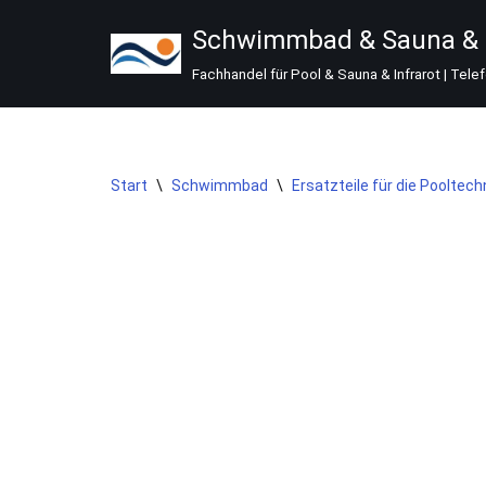
Schwimmbad & Sauna & I
Zum
Fachhandel für Pool & Sauna & Infrarot | Tele
Inhalt
springen
Start
\
Schwimmbad
\
Ersatzteile für die Pooltech