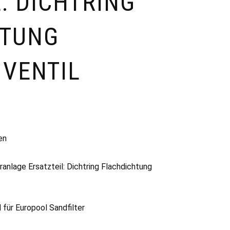
: DICHTRING
HTUNG
VENTIL
en
anlage Ersatzteil: Dichtring Flachdichtung
l für Europool Sandfilter