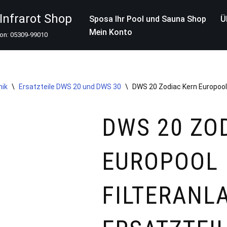
nfrarot Shop
Sposa Ihr Pool und Sauna Shop
Ü
Mein Konto
fon: 05309-99010
nik
\
Ersatzteile DWS 20 und DWS 30
\
DWS 20 Zodiac Kern Europool 
DWS 20 ZO
EUROPOOL
FILTERANL