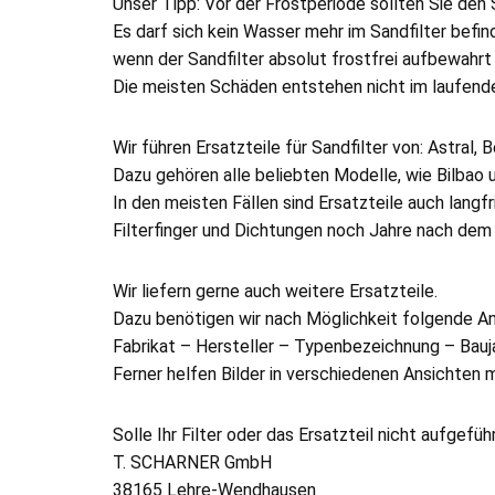
Unser Tipp: Vor der Frostperiode sollten Sie den 
Es darf sich kein Wasser mehr im Sandfilter befind
wenn der Sandfilter absolut frostfrei aufbewahrt 
Die meisten Schäden entstehen nicht im laufende
Wir führen Ersatzteile für Sandfilter von: Astra
Dazu gehören alle beliebten Modelle, wie Bilbao 
In den meisten Fällen sind Ersatzteile auch langf
Filterfinger und Dichtungen noch Jahre nach de
Wir liefern gerne auch weitere Ersatzteile.
Dazu benötigen wir nach Möglichkeit folgende A
Fabrikat – Hersteller – Typenbezeichnung – Bauja
Ferner helfen Bilder in verschiedenen Ansichte
Solle Ihr Filter oder das Ersatzteil nicht aufge
T. SCHARNER GmbH
38165 Lehre-Wendhausen