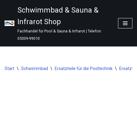
Schwimmbad & Sauna &
Zum
Infrarot Shop
Inhalt
springen
Fachhandel für Pool & Sauna & Infrarot | Telefon:
05309-99010
Start
\
Schwimmbad
\
Ersatzteile für die Pooltechnik
\
Ersatzte