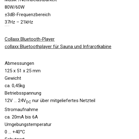
80W/60W
±3dB-Frequenzbereich
37Hz – 21kHz
BLUETOOTHPLAYER
Collaxx Bluetooth-Player
collaxx Bluetoothplayer für Sauna und Infrarotkabine
Abmessungen
125 x 51 x 25 mm
Gewicht
ca. 0,45kg
Betriebsspannung
12V … 24V
nur über mitgeliefertes Netzteil
DC
Stromaufnahme
ca. 20mA bis 6A
Umgebungstemperatur
0 … +40°C