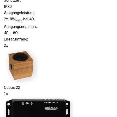
Schutzart
IPX0
Ausgangsleistung
2x18W
bei 4Ω
RMS
Ausgangsimpedanz
4Ω … 8Ω
Lieferumfang:
2x
Cubus 22
1x