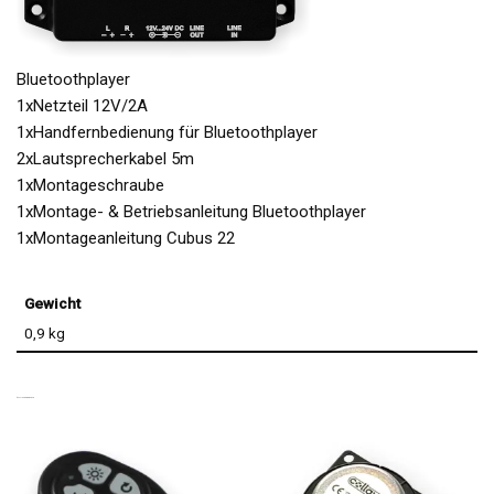
Bluetoothplayer
1xNetzteil 12V/2A
1xHandfernbedienung für Bluetoothplayer
2xLautsprecherkabel 5m
1xMontageschraube
1xMontage- & Betriebsanleitung Bluetoothplayer
1xMontageanleitung Cubus 22
Gewicht
0,9 kg
ÄHNLICHE PRODUKTE