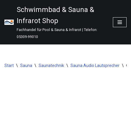
Schwimmbad & Sauna &
Zum
Infrarot Shop
Inhalt
springen
Fachhandel für Pool & Sauna & Infrarot | Telefon:
05309-99010
Start
\
Sauna
\
Saunatechnik
\
Sauna Audio Lautsprecher
\
Co