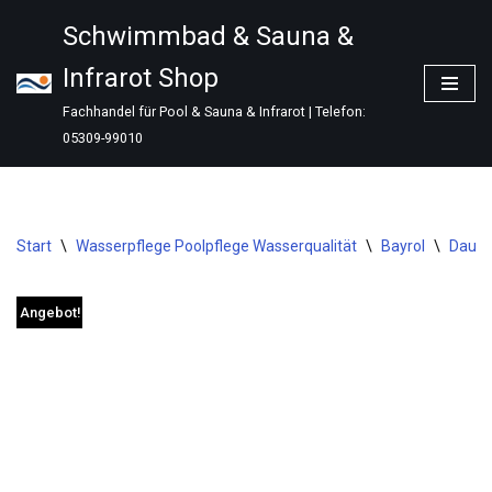
Schwimmbad & Sauna &
Zum
Infrarot Shop
Inhalt
springen
Fachhandel für Pool & Sauna & Infrarot | Telefon:
05309-99010
Start
\
Wasserpflege Poolpflege Wasserqualität
\
Bayrol
\
Dauer
Angebot!