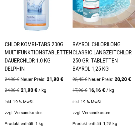
CHLOR KOMBI-TABS 200G
BAYROL CHLORILONG
MULTIFUNKTIONSTABLETTEN
CLASSIC LANGZEITCHLOR
DAUERCHLOR 1.0 KG
250 GR. TABLETTEN
DELPHIN
BAYROL 1,25 KG
24,90
€
Neuer Preis:
21,90
€
22,45
€
Neuer Preis:
20,20
€
24,90
€
21,90
€
/
kg
17,96
€
16,16
€
/
kg
inkl. 19 % MwSt.
inkl. 19 % MwSt.
zzgl.
Versandkosten
zzgl.
Versandkosten
Produkt enthält: 1
kg
Produkt enthält: 1,25
kg