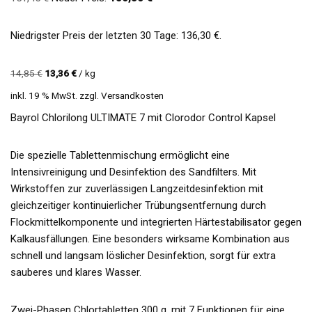
Niedrigster Preis der letzten 30 Tage:
136,30
€
.
14,85
€
13,36
€
/
kg
inkl. 19 % MwSt.
zzgl.
Versandkosten
Bayrol Chlorilong ULTIMATE 7 mit Clorodor Control Kapsel
Die spezielle Tablettenmischung ermöglicht eine
Intensivreinigung und Desinfektion des Sandfilters. Mit
Wirkstoffen zur zuverlässigen Langzeitdesinfektion mit
gleichzeitiger kontinuierlicher Trübungsentfernung durch
Flockmittelkomponente und integrierten Härtestabilisator gegen
Kalkausfällungen. Eine besonders wirksame Kombination aus
schnell und langsam löslicher Desinfektion, sorgt für extra
sauberes und klares Wasser.
Zwei-Phasen Chlortabletten 300 g, mit 7 Funktionen für eine