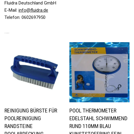
Fluidra Deutschland GmbH
E-Mail:
info@fluidra.de
Telefon: 0602697950
ÄHNLICHE PRODUKTE
REINIGUNG BÜRSTE FÜR
POOL THERMOMETER
POOLREINIGUNG
EDELSTAHL SCHWIMMEND
RANDSTEINE
RUND 110MM BLAU
POOLABDECKUNG
KUNSTSTOFFRING FEIN