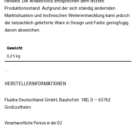
Hinweis: Die Artikelfotos entsprechen dem letzten
Produktionsstand. Aufgrund der sich ständig ändernden
Marktsituation und technischen Weiterentwicklung kann jedoch
die tatsächlich gelieferte Ware in Design und Farbe geringfügig
davon abweichen.
Gewicht
0,25 kg
PRODUKTSICHERHEIT
HERSTELLERINFORMATIONEN
Fluidra Deutschland GmbH, Bauhofstr. 18D, D – 63762
Großostheim
Verantwortliche Person in der EU