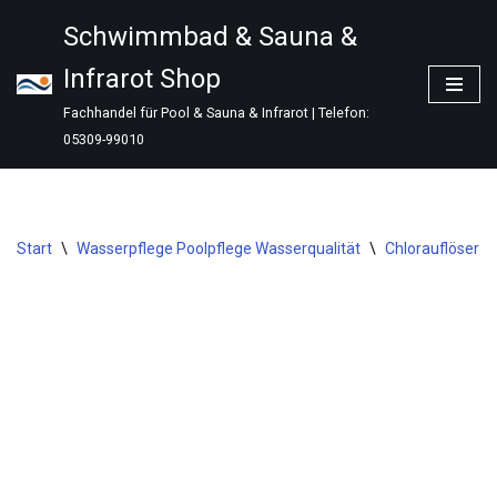
Schwimmbad & Sauna &
Zum
Infrarot Shop
Inhalt
springen
Fachhandel für Pool & Sauna & Infrarot | Telefon:
05309-99010
Start
\
Wasserpflege Poolpflege Wasserqualität
\
Chlorauflöser
\