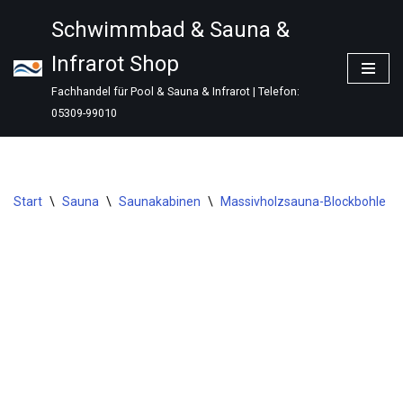
Schwimmbad & Sauna &
Zum
Infrarot Shop
Inhalt
springen
Fachhandel für Pool & Sauna & Infrarot | Telefon:
05309-99010
Start
\
Sauna
\
Saunakabinen
\
Massivholzsauna-Blockbohle
\