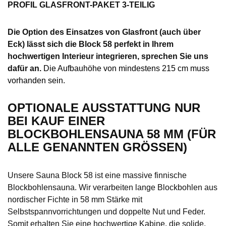
PROFIL GLASFRONT-PAKET 3-TEILIG
Die Option
des
Einsatz
es
von Glasfront (auch über
Eck)
lässt sich
die
Block 58 perfekt in Ihrem
hochwertigen Interieur integrieren, sprechen Sie uns
dafür an.
Die Aufbauhöhe von mindestens 215 cm muss
vorhanden sein.
OPTIONALE AUSSTATTUNG NUR
BEI KAUF EINER
BLOCKBOHLENSAUNA 58 MM (FÜR
ALLE
GENANNTEN
GRÖSSEN)
Unsere Sauna Block 58 ist
eine
massive finnische
Blockbohlensauna. Wir verarbeiten lange Bl
o
ckbohlen aus
nordischer Fichte in 58 mm Stärke mit
Selbstspannvorrichtungen und doppelte Nut und Feder.
Somit erhalten Sie eine hochwertige Kabine, die solide,