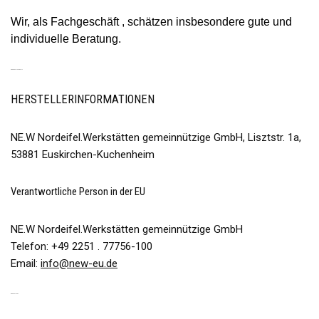
Wir, als Fachgeschäft , schätzen insbesondere gute und
individuelle Beratung.
PRODUKTSICHERHEIT
HERSTELLERINFORMATIONEN
NE.W Nordeifel.Werkstätten gemeinnützige GmbH, Lisztstr. 1a,
53881 Euskirchen-Kuchenheim
Verantwortliche Person in der EU
NE.W Nordeifel.Werkstätten gemeinnützige GmbH
Telefon: +49 2251 . 77756-100
Email:
info@new-eu.de
REZENSIONEN