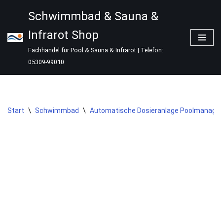
Schwimmbad & Sauna &
Zum
Infrarot Shop
Inhalt
springen
Fachhandel für Pool & Sauna & Infrarot | Telefon:
05309-99010
Start
\
Schwimmbad
\
Automatische Dosieranlage Poolmanager 