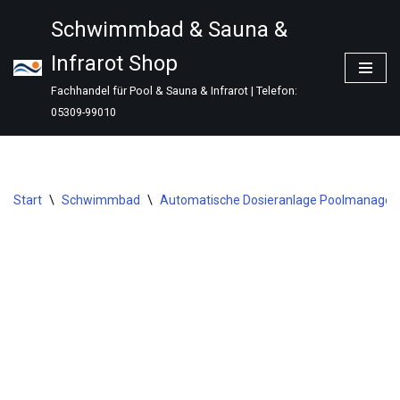
Schwimmbad & Sauna &
Zum
Infrarot Shop
Inhalt
springen
Fachhandel für Pool & Sauna & Infrarot | Telefon:
05309-99010
Start
\
Schwimmbad
\
Automatische Dosieranlage Poolmanager C