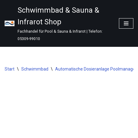
Schwimmbad & Sauna &
Zum
Infrarot Shop
Inhalt
springen
Fachhandel für Pool & Sauna & Infrarot | Telefon:
05309-99010
Start
\
Schwimmbad
\
Automatische Dosieranlage Poolmanager C