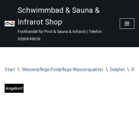
Schwimmbad & Sauna &
Zum
Infrarot Shop
Inhalt
springen
Fachhandel für Pool & Sauna & Infrarot | Telefon:
05309-99010
Start
\
Wasserpflege Poolpflege Wasserqualität
\
Delphin
\
Rei
Angebot!