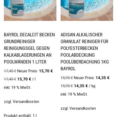
BAYROL DECALCIT BECKEN
ADISAN ALKALISCHER
GRUNDREINIGER
GRANULAT REINIGER FÜR
REINIGUNGSGEL GEGEN
POLYESTERBECKEN
KALKABLAGERUNGEN AN
POOLABDECKUNG
POOLWÄNDEN 1 LITER
POOLÜBERDACHUNG 1KG
BAYROL
17,45
€
Neuer Preis:
15,70
€
15,95
€
Neuer Preis:
14,35
€
17,45
€
15,70
€
/
l
15,95
€
14,35
€
/
kg
inkl. 19 % MwSt.
inkl. 19 % MwSt.
zzgl.
Versandkosten
zzgl.
Versandkosten
Produkt enthält: 1
l