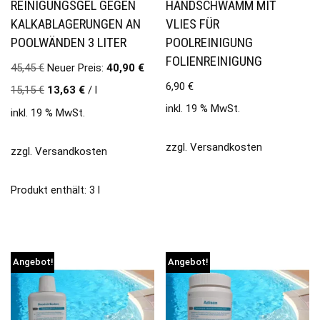
REINIGUNGSGEL GEGEN
HANDSCHWAMM MIT
KALKABLAGERUNGEN AN
VLIES FÜR
POOLWÄNDEN 3 LITER
POOLREINIGUNG
FOLIENREINIGUNG
45,45
€
Neuer Preis:
40,90
€
6,90
€
15,15
€
13,63
€
/
l
inkl. 19 % MwSt.
inkl. 19 % MwSt.
zzgl.
Versandkosten
zzgl.
Versandkosten
Produkt enthält: 3
l
Angebot!
Angebot!