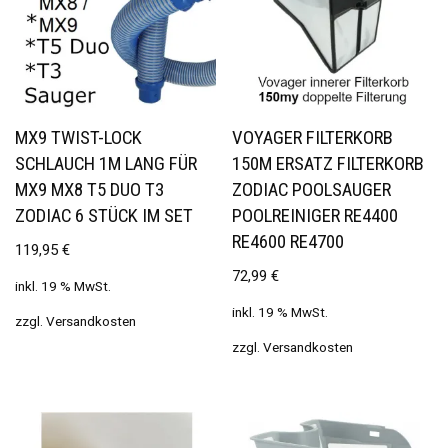
MX9 TWIST-LOCK
VOYAGER FILTERKORB
SCHLAUCH 1M LANG FÜR
150Μ ERSATZ FILTERKORB
MX9 MX8 T5 DUO T3
ZODIAC POOLSAUGER
ZODIAC 6 STÜCK IM SET
POOLREINIGER RE4400
RE4600 RE4700
119,95
€
72,99
€
inkl. 19 % MwSt.
inkl. 19 % MwSt.
zzgl.
Versandkosten
zzgl.
Versandkosten