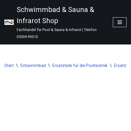
Schwimmbad & Sauna &
Zum
Infrarot Shop
Inhalt
springen
Fachhandel für Pool & Sauna & Infrarot | Telefon:
05309-99010
Start
\
Schwimmbad
\
Ersatzteile für die Pooltechnik
\
Ersatzte