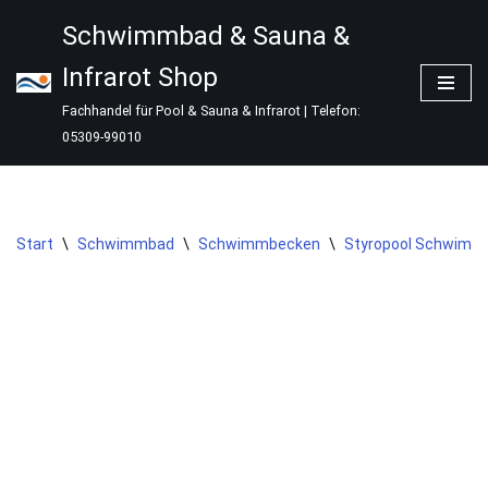
Schwimmbad & Sauna &
Zum
Infrarot Shop
Inhalt
springen
Fachhandel für Pool & Sauna & Infrarot | Telefon:
05309-99010
Start
\
Schwimmbad
\
Schwimmbecken
\
Styropool Schwimmb