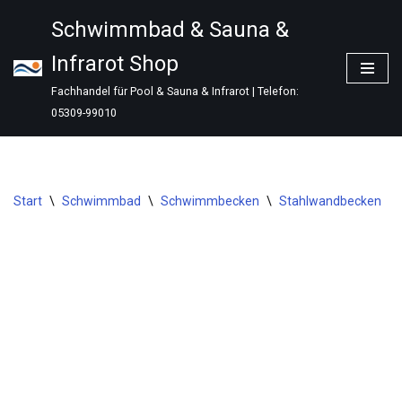
Schwimmbad & Sauna &
Zum
Infrarot Shop
Inhalt
springen
Fachhandel für Pool & Sauna & Infrarot | Telefon:
05309-99010
Start
\
Schwimmbad
\
Schwimmbecken
\
Stahlwandbecken
\