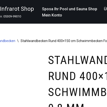
nfrarot Shop
Sposa Ihr Pool und Sauna Shop
Ü
Mein Konto
on: 05309-99010
andbecken
\
Stahlwandbecken Rund 400×150 cm Schwimmbecken Fol
STAHLWAN
RUND 400×
SCHWIMMB