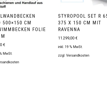
HLWANDBECKEN
STYROPOOL SET R 6
 500×150 CM
375 X 150 CM MIT
IMMBECKEN FOLIE
RAVENNA
MM
11.299,00
€
00
€
inkl. 19 % MwSt.
9 % MwSt.
zzgl.
Versandkosten
rsandkosten