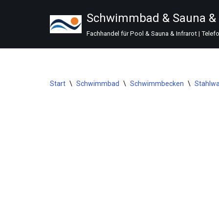
Schwimmbad & Sauna & I
Zum
Fachhandel für Pool & Sauna & Infrarot | Telef
Inhalt
springen
Start
\
Schwimmbad
\
Schwimmbecken
\
Stahlw