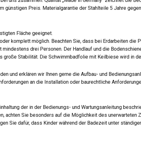
 bei uns zusammen. Qualität „Made in Germany“ zeichnet die Beck
m günstigen Preis. Materialgarantie der Stahlteile 5 Jahre gege
stigten Fläche geeignet.
e oder komplett möglich. Beachten Sie, dass bei Erdarbeiten die
 mindestens drei Personen. Der Handlauf und die Bodenschiene
große Stabilität. Die Schwimmbadfolie mit Keilbiese wird in d
en und erklären wir Ihnen gerne die Aufbau- und Bedienungsanl
 Anforderungen an die Installation oder baurechtliche Anforderung
haltung der in der Bedienungs- und Wartungsanleitung beschri
en, achten Sie besonders auf die Möglichkeit des unerwartete
gen Sie dafür, dass Kinder während der Badezeit unter ständige