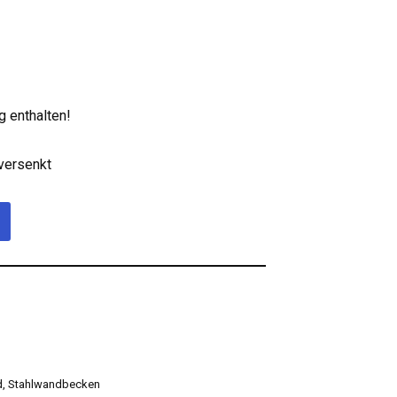
ng enthalten!
 versenkt
d
,
Stahlwandbecken