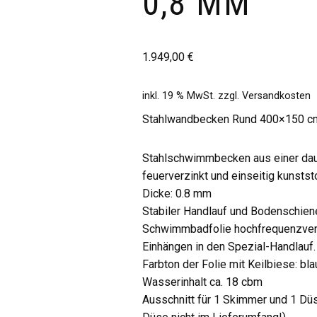
0,8 MM
1.949,00
€
inkl. 19 % MwSt.
zzgl.
Versandkosten
Stahlwandbecken Rund 400×150 c
Stahlschwimmbecken aus einer dau
feuerverzinkt und einseitig kunstst
Dicke: 0.8 mm
Stabiler Handlauf und Bodenschien
Schwimmbadfolie hochfrequenzve
Einhängen in den Spezial-Handlauf.
Farbton der Folie mit Keilbiese: bl
Wasserinhalt ca. 18 cbm
Ausschnitt für 1 Skimmer und 1 Dü