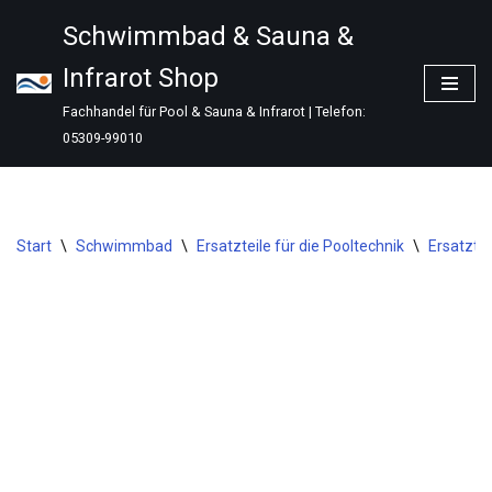
Schwimmbad & Sauna &
Zum
Infrarot Shop
Inhalt
springen
Fachhandel für Pool & Sauna & Infrarot | Telefon:
05309-99010
Start
\
Schwimmbad
\
Ersatzteile für die Pooltechnik
\
Ersatzte