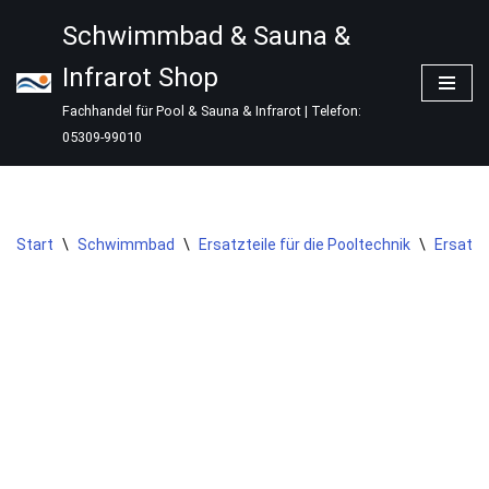
Schwimmbad & Sauna &
Zum
Infrarot Shop
Inhalt
springen
Fachhandel für Pool & Sauna & Infrarot | Telefon:
05309-99010
Start
\
Schwimmbad
\
Ersatzteile für die Pooltechnik
\
Ersatzt