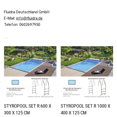
Fluidra Deutschland GmbH
E-Mail:
info@fluidra.de
Telefon: 0602697950
ÄHNLICHE PRODUKTE
STYROPOOL SET R 600 X
STYROPOOL SET R 1000 X
300 X 125 CM
400 X 125 CM