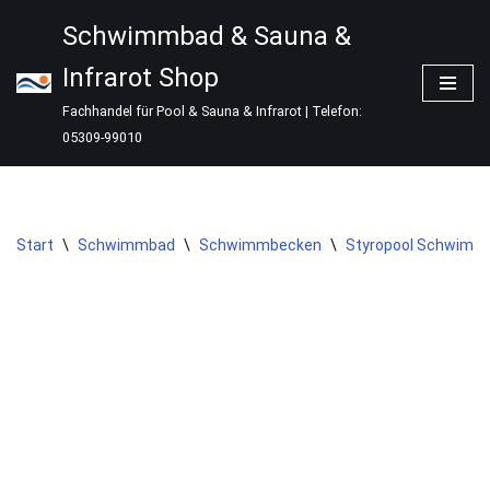
Schwimmbad & Sauna &
Zum
Infrarot Shop
Inhalt
springen
Fachhandel für Pool & Sauna & Infrarot | Telefon:
05309-99010
Start
\
Schwimmbad
\
Schwimmbecken
\
Styropool Schwimmb