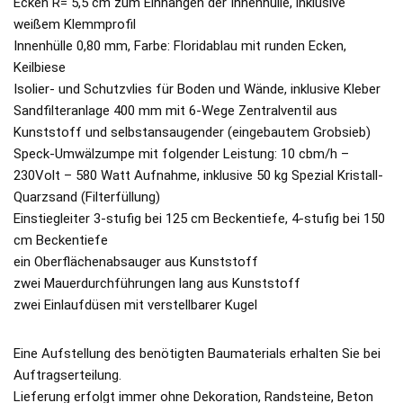
Ecken R= 5,5 cm zum Einhängen der Innenhülle, inklusive
weißem Klemmprofil
Innenhülle 0,80 mm, Farbe: Floridablau mit runden Ecken,
Keilbiese
Isolier- und Schutzvlies für Boden und Wände, inklusive Kleber
Sandfilteranlage 400 mm mit 6-Wege Zentralventil aus
Kunststoff und selbstansaugender (eingebautem Grobsieb)
Speck-Umwälzumpe mit folgender Leistung: 10 cbm/h –
230Volt – 580 Watt Aufnahme, inklusive 50 kg Spezial Kristall-
Quarzsand (Filterfüllung)
Einstiegleiter 3-stufig bei 125 cm Beckentiefe, 4-stufig bei 150
cm Beckentiefe
ein Oberflächenabsauger aus Kunststoff
zwei Mauerdurchführungen lang aus Kunststoff
zwei Einlaufdüsen mit verstellbarer Kugel
Eine Aufstellung des benötigten Baumaterials erhalten Sie bei
Auftragserteilung.
Lieferung erfolgt immer ohne Dekoration, Randsteine, Beton