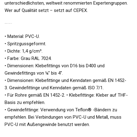
unterschiedlichsten, weltweit renommierten Expertengruppen.
Wer auf Qualität setzt – setzt auf CEPEX.
PVC-DRUCKFITTINGS / FITTINGE
• Material: PVC-U.
• Spritzgussgeformt.
• Dichte: 1,4 g/cm³.
• Farbe: Grau RAL 7024.
• Dimensionen: Klebefittings von D16 bis D400 und
Gewindefittings von ¼” bis 4”.
• Dimensionen: Klebefittinge und Kenndaten gemäß EN 1452-
3. Gewindefittinge und Kenndaten gemäß ISO 7/1.
• Für Rohre gemäß EN 1452-2. • Klebefittinge: Kleber auf THF-
Basis zu empfehlen.
• Gewindefittinge: Verwendung von Teflon® -Bändern zu
empfehlen. Bei Verbindungen von PVC-U und Metall, muss
PVC-U mit Außengewinde benutzt werden.