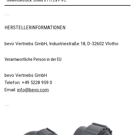
Gewindestück 50Mu x11/2a PVC
PRODUKTSICHERHEIT
HERSTELLERINFORMATIONEN
bevo Vertriebs GmbH, Industriestraße 18, D-32602 Vlotho
Verantwortliche Person in der EU
bevo Vertriebs GmbH
Telefon: +49 5228 959 0
Email:
info@bevo.com
ÄHNLICHE PRODUKTE