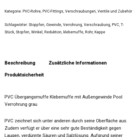
Kategorie:
PVC-Rohre, PVC-Fittings, Verschraubungen, Ventile und Zubehör
Schlagwörter:
Stoppfen
,
Gewinde
,
Verrohrung
,
Verschraubung
,
PVC
,
T-
Stück
,
Stopfen
,
Winkel
,
Reduktion
,
klebemuffe
,
Rohr
,
Kappe
Beschreibung
Zusätzliche Informationen
Produktsicherheit
PVC Übergangsmuffe Klebemuffe mit Außengewinde Pool
Verrohrung grau
PVC zeichnet sich unter anderen durch seine Oberfläche aus.
Zudem verfügt er über eine sehr gute Beständigkeit gegen
Laugen, verdünnte Säuren und Salzlösung. Aufgrund seiner