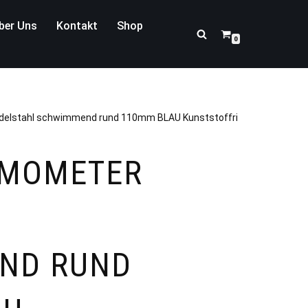
ber Uns
Kontakt
Shop
0
elstahl schwimmend rund 110mm BLAU Kunststoffring fein und edel
RMOMETER
ND RUND