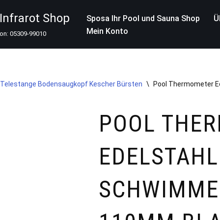
nfrarot Shop
Sposa Ihr Pool und Sauna Shop
Ü
Mein Konto
fon: 05309-99010
Telestange Bodensaugkopf Kescher Bürsten
\
Pool Thermometer Ed
POOL THE
EDELSTAHL
SCHWIMME