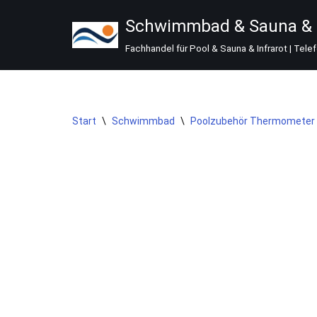
Schwimmbad & Sauna & I
Zum
Fachhandel für Pool & Sauna & Infrarot | Tele
Inhalt
springen
Start
\
Schwimmbad
\
Poolzubehör Thermometer 