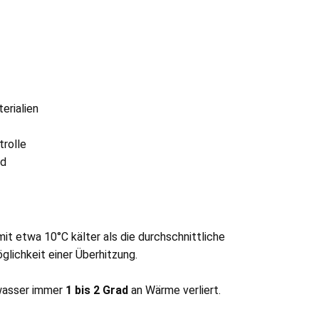
erialien
trolle
nd
it etwa 10°C kälter als die durchschnittliche
lichkeit einer Überhitzung.
lwasser immer
1 bis 2 Grad
an Wärme verliert.